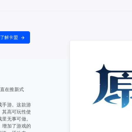
了解卡盟
一直在推新式
成手游。这款游
，其高可玩性使
戏里无事可做。
，增加了游戏的