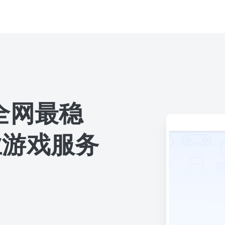
全网最稳
业游戏服务