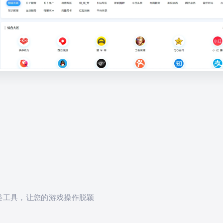
类工具，让您的游戏操作脱颖