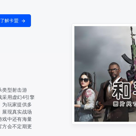
了解卡盟
杀类型射击游
戏采用虚幻4引擎
，为玩家提供多
，展现真实战场
游戏中还有海量
官方会不定期更
。