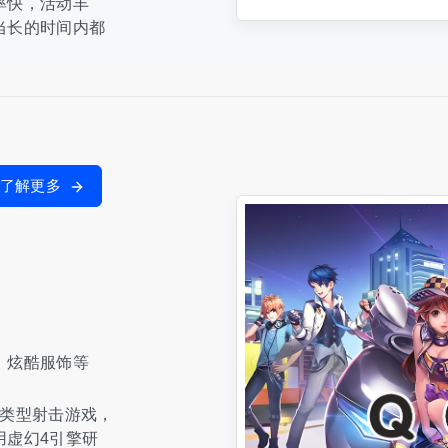
率快，活动丰
当长的时间内都
了解更多
、炫酷服饰等
杀类型射击游戏，
用虚幻4引擎研