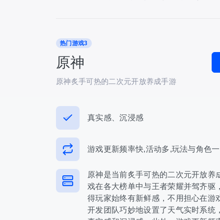
热门游戏3
原神
原神炙手可热的二次元开放养成手游
真实感、沉浸感
游戏更新频率快,活动多,玩法与角色
原神是当前炙手可热的二次元开放养
戏在各大榜单中与王者荣耀并驾齐驱
得玩家始终有新鲜感，不用担心在游
开发团队巧妙地设置了天气实时系统