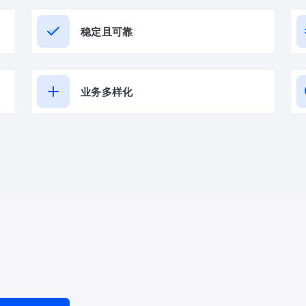
稳定且可靠
业务多样化