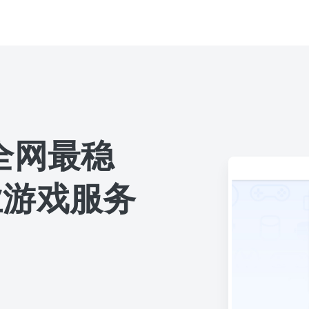
全网最稳
业游戏服务