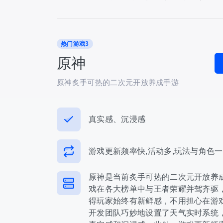
热门游戏3
原神
原神炙手可热的二次元开放养成手游
真实感、沉浸感
游戏更新频率快,活动多,玩法与角色
原神是当前炙手可热的二次元开放养
戏在各大榜单中与王者荣耀并驾齐驱
得玩家始终有新鲜感，不用担心在游
开发团队巧妙地设置了天气实时系统