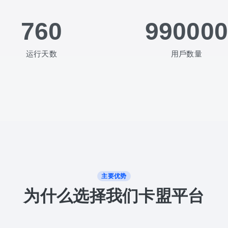
760
99000
运行天数
用戶数量
主要优势
为什么选择我们卡盟平台