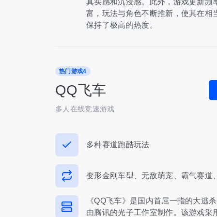
真实感和沉浸感。此外，游戏更新频
富，玩法与角色不断推新，使其在相
保持了极高的热度。
热门游戏4
QQ飞车
多人在线竞速游戏
多种赛道跑酷玩法
变形金刚车型、无敌萌宠、霸气赛道
《QQ飞车》是国内首屈一指的大逃
由腾讯的光子工作室制作。该游戏采