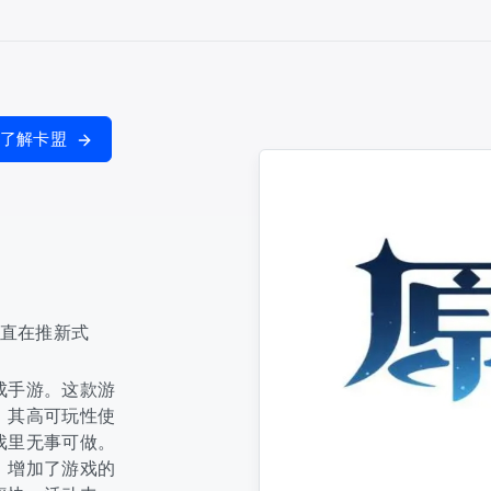
了解卡盟
一直在推新式
成手游。这款游
，其高可玩性使
戏里无事可做。
，增加了游戏的