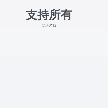
0
支持所有
网络游戏